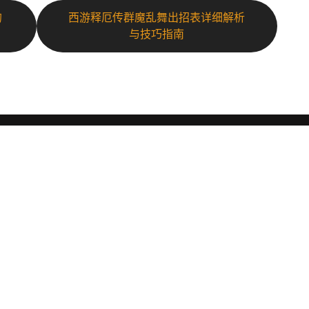
的
西游释厄传群魔乱舞出招表详细解析
与技巧指南
导航
订
解读EVO视讯
案例中心
订
新的
公司动态
集团服务
体
接洽EVO视讯游戏
O视
b、
下