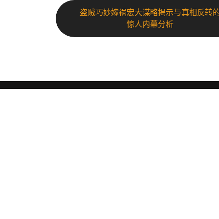
盗贼巧妙嫁祸宏大谋略揭示与真相反转
惊人内幕分析
EVO视讯
.
EVO视讯◤是一家专注于游戏研发与数字娱乐技术创
高科技公司，致力于为全球用户提供优质的互动娱乐
验。凭借强大的技术研发团队和丰富的行业经验，EV
讯不断推动数字娱乐领域的创新与发展，平台支持We
H7、手机版登录网址更有iOS、Android原生APP官方