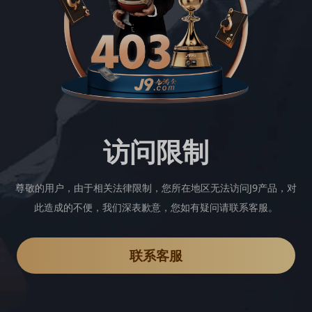
访问限制
尊敬的用户，由于相关法律限制，您所在地区无法访问J9产品，对
此造成的不便，我们深表歉意，您如有疑问请联系客服。
联系客服